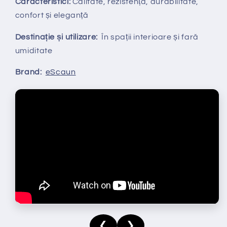
Caracteristici:
Calitate, rezistență, durabilitate,
confort și eleganță
Destinație și utilizare:
În spații interioare și fară
umiditate
Brand:
eScaun
❮
❯