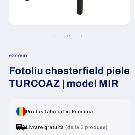
Deschide
conținutul
media
din
1
/
7
1
într-
o
fereastră
eScaun
modală
Fotoliu chesterfield piele
TURCOAZ | model MIR
Produs fabricat în România
Livrare gratuită
(de la 2 produse)