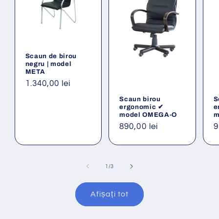
Scaun de birou
negru | model
META
Preț
1.340,00 lei
obișnuit
Scaun birou
S
ergonomic ✔
e
model OMEGA-O
m
Preț
890,00 lei
P
9
obișnuit
o
din
1
/
3
Afișați tot