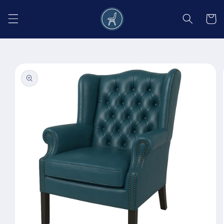
Salt la
conținut
Coș
Salt la
informațiile
despre
produs