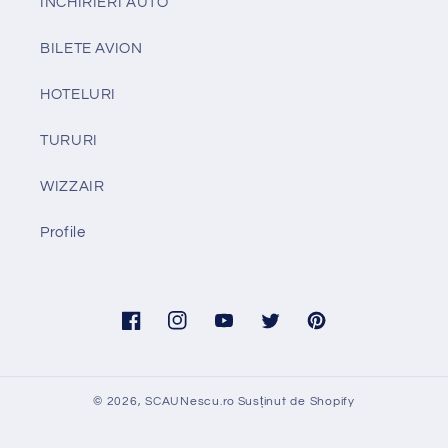
INCHIRIERI AUTO
BILETE AVION
HOTELURI
TURURI
WIZZAIR
Profile
Facebook
Instagram
YouTube
Twitter
Pinterest
© 2026,
SCAUNescu.ro
Susținut de Shopify