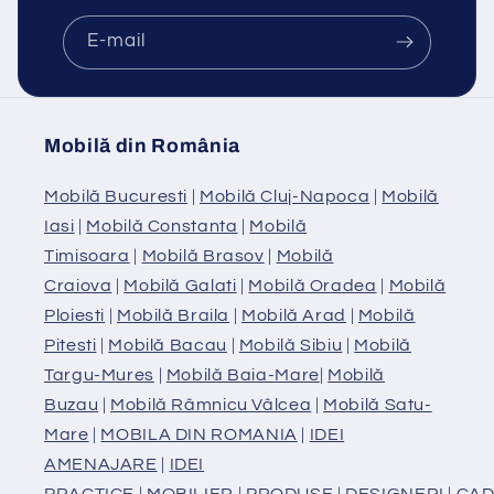
E-mail
Mobilă din România
Mobilă Bucuresti
|
Mobilă Cluj-Napoca
|
Mobilă
Iasi
|
Mobilă Constanta
|
Mobilă
Timisoara
|
Mobilă Brasov
|
Mobilă
Craiova
|
Mobilă Galati
|
Mobilă Oradea
|
Mobilă
Ploiesti
|
Mobilă Braila
|
Mobilă Arad
|
Mobilă
Pitesti
|
Mobilă Bacau
|
Mobilă Sibiu
|
Mobilă
Targu-Mures
|
Mobilă Baia-Mare
|
Mobilă
Buzau
|
Mobilă Râmnicu Vâlcea
|
Mobilă Satu-
Mare
|
MOBILA DIN ROMANIA
|
IDEI
AMENAJARE
|
IDEI
PRACTICE
|
MOBILIER
|
PRODUSE
|
DESIGNERI
|
CAD