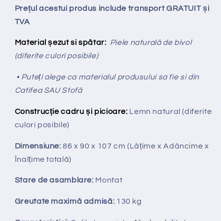
Prețul acestui produs include transport GRATUIT și
TVA
Material șezut si spătar:
Piele naturală de bivol
(diferite culori posibile)
• Puteți alege ca materialul produsului sa fie si din
Catifea SAU Stofă
Construcție cadru și picioare:
Lemn natural (diferite
culori posibile)
Dimensiune:
86 x 90 x 107 cm
(Lățime x Adâncime x
Înalțime totală
)
Stare de asamblare:
Montat
Greutate maximă admisă:
130 kg