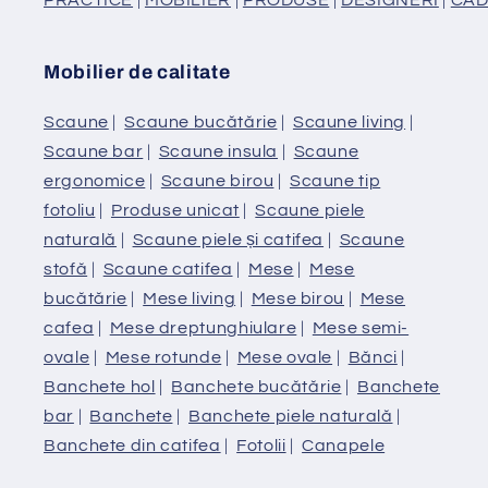
Mobilier de calitate
Scaune
|
Scaune bucătărie
|
Scaune living
|
Scaune bar
|
Scaune insula
|
Scaune
ergonomice
|
Scaune birou
|
Scaune tip
fotoliu
|
Produse unicat
|
Scaune piele
naturală
|
Scaune piele și catifea
|
Scaune
stofă
|
Scaune catifea
|
Mese
|
Mese
bucătărie
|
Mese living
|
Mese birou
|
Mese
cafea
|
Mese dreptunghiulare
|
Mese semi-
ovale
|
Mese rotunde
|
Mese ovale
|
Bănci
|
Banchete hol
|
Banchete bucătărie
|
Banchete
bar
|
Banchete
|
Banchete piele naturală
|
Banchete din catifea
|
Fotolii
|
Canapele