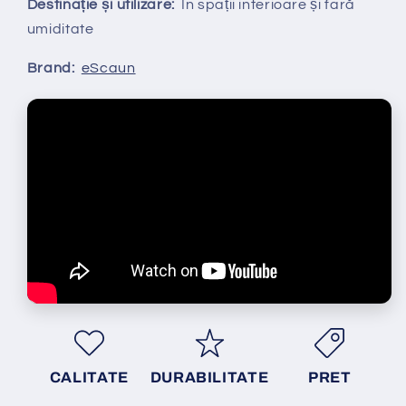
Destinație și utilizare:
În spații interioare și fară
umiditate
Brand:
eScaun
CALITATE
DURABILITATE
PRET