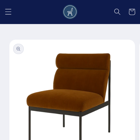
Salt la
conținut
Coș
Salt la
informațiile
despre
produs