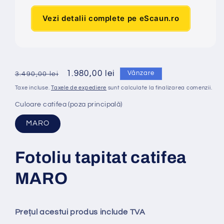
Vezi detalii complete pe eScaun.ro
Preț
Preț
1.980,00 lei
Vânzare
3.490,00 lei
obișnuit
redus
Taxe incluse.
Taxele de expediere
sunt calculate la finalizarea comenzii.
Culoare catifea (poza principală)
MARO
Fotoliu tapitat catifea
MARO
Prețul acestui produs include TVA