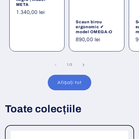
META
Preț
1.340,00 lei
obișnuit
Scaun birou
S
ergonomic ✔
e
model OMEGA-O
m
Preț
890,00 lei
P
9
obișnuit
o
din
1
/
3
Afișați tot
Toate colecțiile