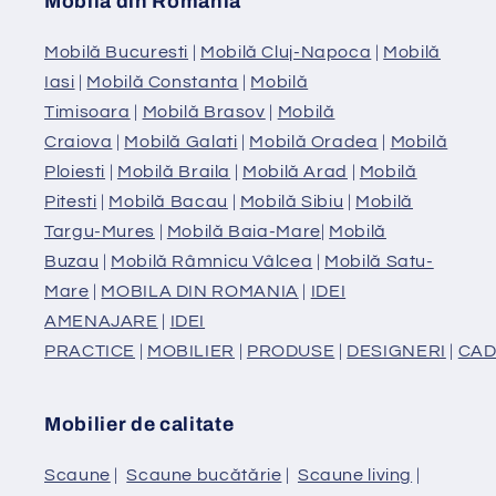
Mobilă din România
Mobilă Bucuresti
|
Mobilă Cluj-Napoca
|
Mobilă
Iasi
|
Mobilă Constanta
|
Mobilă
Timisoara
|
Mobilă Brasov
|
Mobilă
Craiova
|
Mobilă Galati
|
Mobilă Oradea
|
Mobilă
Ploiesti
|
Mobilă Braila
|
Mobilă Arad
|
Mobilă
Pitesti
|
Mobilă Bacau
|
Mobilă Sibiu
|
Mobilă
Targu-Mures
|
Mobilă Baia-Mare
|
Mobilă
Buzau
|
Mobilă Râmnicu Vâlcea
|
Mobilă Satu-
Mare
|
MOBILA DIN ROMANIA
|
IDEI
AMENAJARE
|
IDEI
PRACTICE
|
MOBILIER
|
PRODUSE
|
DESIGNERI
|
CAD
Mobilier de calitate
Scaune
|
Scaune bucătărie
|
Scaune living
|