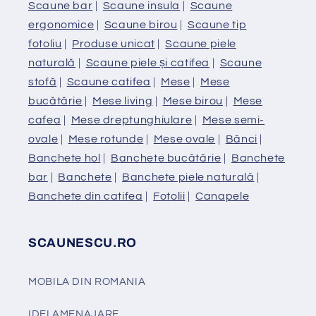
Scaune bar
|
Scaune insula
|
Scaune
ergonomice
|
Scaune birou
|
Scaune tip
fotoliu
|
Produse unicat
|
Scaune piele
naturală
|
Scaune piele și catifea
|
Scaune
stofă
|
Scaune catifea
|
Mese
|
Mese
bucătărie
|
Mese living
|
Mese birou
|
Mese
cafea
|
Mese dreptunghiulare
|
Mese semi-
ovale
|
Mese rotunde
|
Mese ovale
|
Bănci
|
Banchete hol
|
Banchete bucătărie
|
Banchete
bar
|
Banchete
|
Banchete piele naturală
|
Banchete din catifea
|
Fotolii
|
Canapele
SCAUNESCU.RO
MOBILA DIN ROMANIA
IDEI AMENAJARE