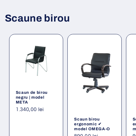
Scaune birou
Scaun de birou
negru | model
META
Preț
1.340,00 lei
obișnuit
Scaun birou
S
ergonomic ✔
e
model OMEGA-O
m