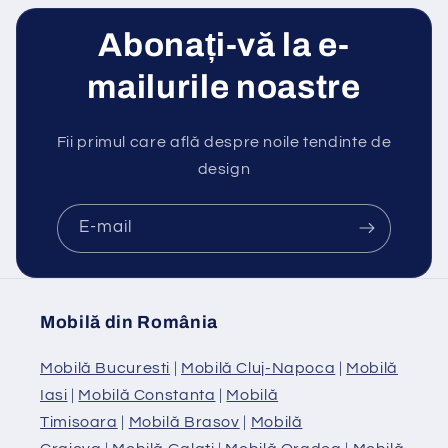
Abonați-vă la e-
mailurile noastre
Fii primul care află despre noile tendinte de
design
E-mail
Mobilă din România
Mobilă Bucuresti
|
Mobilă Cluj-Napoca
|
Mobilă
Iasi
|
Mobilă Constanta
|
Mobilă
Timisoara
|
Mobilă Brasov
|
Mobilă