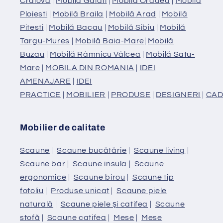
Craiova
|
Mobilă Galati
|
Mobilă Oradea
|
Mobilă
Ploiesti
|
Mobilă Braila
|
Mobilă Arad
|
Mobilă
Pitesti
|
Mobilă Bacau
|
Mobilă Sibiu
|
Mobilă
Targu-Mures
|
Mobilă Baia-Mare
|
Mobilă
Buzau
|
Mobilă Râmnicu Vâlcea
|
Mobilă Satu-
Mare
|
MOBILA DIN ROMANIA
|
IDEI
AMENAJARE
|
IDEI
PRACTICE
|
MOBILIER
|
PRODUSE
|
DESIGNERI
|
CAD
Mobilier de calitate
Scaune
|
Scaune bucătărie
|
Scaune living
|
Scaune bar
|
Scaune insula
|
Scaune
ergonomice
|
Scaune birou
|
Scaune tip
fotoliu
|
Produse unicat
|
Scaune piele
naturală
|
Scaune piele și catifea
|
Scaune
stofă
|
Scaune catifea
|
Mese
|
Mese