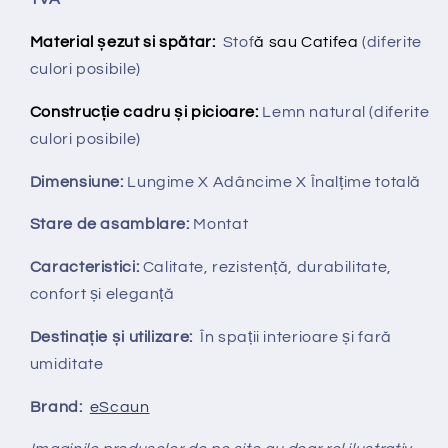
Material șezut si spătar:
Stof
ă sau Catifea
(diferite
culori posibile)
Construcție cadru și picioare:
Lemn natural (diferite
culori posibile)
Dimensiune:
Lungime X
Adâncime X
Înalțime totală
Stare de asamblare:
Montat
Caracteristici:
Calitate, rezistență, durabilitate,
confort și eleganță
Destinație și utilizare:
În spații interioare și fară
umiditate
Brand:
eScaun