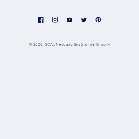
Facebook
Instagram
YouTube
Twitter
Pinterest
© 2026,
SCAUNescu.ro
Susținut de Shopify