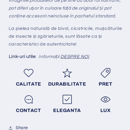
Imaginile produselor de pe site au doar rol ilustrativ,
pot diferi ușor în culoare față de originalul și pot
conține accesorii neincluse în pachetul standard.
La pielea natural
ă
de bivol, cicatricile, mușcăturile
de insecte și zgârieturile, sunt lăsate ca și
caracteristici de autenticitate!
Link-uri utile
:
Informații
DESPRE NOI
CALITATE
DURABILITATE
PRET
CONTACT
ELEGANTA
LUX
Share