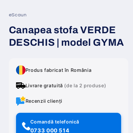
într-
o
fereastră
eScaun
modală
Canapea stofa VERDE
DESCHIS | model GYMA
Produs fabricat în România
Livrare gratuită
(de la 2 produse)
Recenzii clienți
Comandă telefonică
0733 000 514